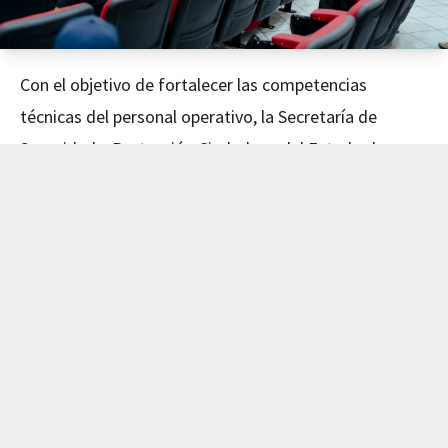
Con el objetivo de fortalecer las competencias
técnicas del personal operativo, la Secretaría de
Seguridad y Protección Ciudadana del Estado de
Nayarit concluyó este día el curso de Mecánica
Avanzada, impartido en coordinación con el Instituto
de Capacitación para el Trabajo del Estado de Nayarit
(ICATEN).
El evento fue encabezado por el Secretario de
Seguridad y Protección Ciudadana, Dr. Manases
Langarica Verdín, y la directora general del ICATEN,
Lic. Sofía Del Carmen Castañeda Jiménez, quienes