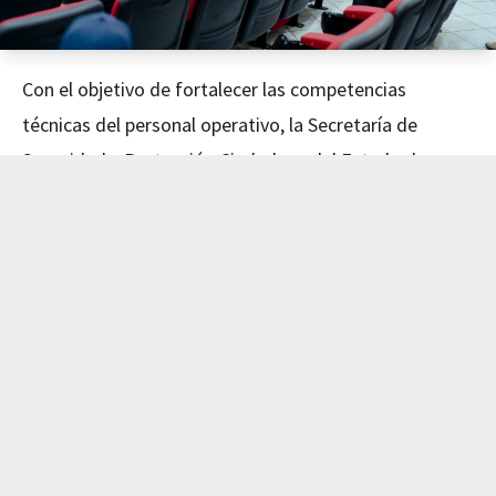
Con el objetivo de fortalecer las competencias
técnicas del personal operativo, la Secretaría de
Seguridad y Protección Ciudadana del Estado de
Nayarit concluyó este día el curso de Mecánica
Avanzada, impartido en coordinación con el Instituto
de Capacitación para el Trabajo del Estado de Nayarit
(ICATEN).
El evento fue encabezado por el Secretario de
Seguridad y Protección Ciudadana, Dr. Manases
Langarica Verdín, y la directora general del ICATEN,
Lic. Sofía Del Carmen Castañeda Jiménez, quienes