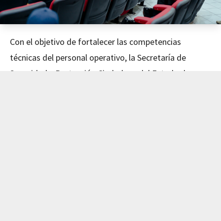
Con el objetivo de fortalecer las competencias
técnicas del personal operativo, la Secretaría de
Seguridad y Protección Ciudadana del Estado de
Nayarit concluyó este día el curso de Mecánica
Avanzada, impartido en coordinación con el Instituto
de Capacitación para el Trabajo del Estado de Nayarit
(ICATEN).
El evento fue encabezado por el Secretario de
Seguridad y Protección Ciudadana, Dr. Manases
Langarica Verdín, y la directora general del ICATEN,
Lic. Sofía Del Carmen Castañeda Jiménez, quienes