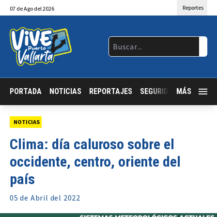
Reportes
07
de
Ago
del 2026
PORTADA
NOTICIAS
REPORTAJES
SEGURIDAD
MÁS
JALISCO
NOTICIAS
Clima: día caluroso sobre el
occidente, centro, oriente del
país
05 de
Abril
del 2022