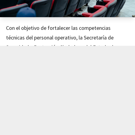
Con el objetivo de fortalecer las competencias
técnicas del personal operativo, la Secretaría de
Seguridad y Protección Ciudadana del Estado de
Nayarit concluyó este día el curso de Mecánica
Avanzada, impartido en coordinación con el Instituto
de Capacitación para el Trabajo del Estado de Nayarit
(ICATEN).
El evento fue encabezado por el Secretario de
Seguridad y Protección Ciudadana, Dr. Manases
Langarica Verdín, y la directora general del ICATEN,
Lic. Sofía Del Carmen Castañeda Jiménez, quienes