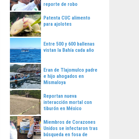
reporte de robo
Patenta CUC alimento
para ajolotes
Entre 500 y 600 ballenas
vistan la Bahía cada año
Eran de Tlajomulco padre
e hijo ahogados en
Mismaloya
Reportan nueva
interacción mortal con
tiburón en México
Miembros de Corazones
Unidos se infectaron tras
búsqueda en fosa de