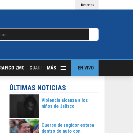
Reportes
RAFICO ZMG
GUARDIA NOCTURNA
MÁS
GUADALAJARA FOLLOW
EN VIVO
T
ÚLTIMAS NOTICIAS
Violencia alcanza a los
niños de Jalisco
Cuerpo de regidor estaba
dentro de auto con