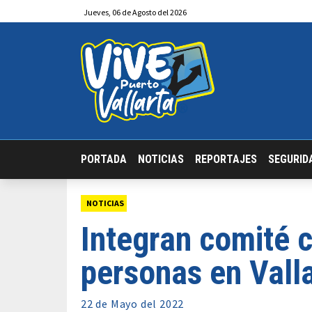
Jueves
,
06
de
Agosto
del 2026
PORTADA
NOTICIAS
REPORTAJES
SEGURID
NOTICIAS
Integran comité c
personas en Vall
22 de
Mayo
del 2022