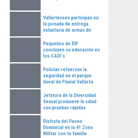
Vallartenses participan en
la jornada de entrega
voluntaria de armas de
fuego
Pequeños de DIF
concluyen su educación en
los CADI´s
Policías refuerzan la
seguridad en el parque
lineal de Fluvial Vallarta
Jefatura de la Diversidad
Sexual promueve la salud
con pruebas rápidas
Disfruta del Paseo
Dominical en la 41 Zona
Militar con tu familia