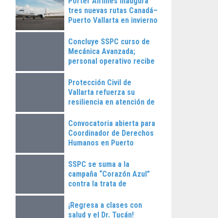
Porter Airlines inaugura
tres nuevas rutas Canadá–
Puerto Vallarta en invierno
2025
Concluye SSPC curso de
Mecánica Avanzada;
personal operativo recibe
constancias
Protección Civil de
Vallarta refuerza su
resiliencia en atención de
emergencias
Convocatoria abierta para
Coordinador de Derechos
Humanos en Puerto
Vallarta
SSPC se suma a la
campaña “Corazón Azul”
contra la trata de
personas
¡Regresa a clases con
salud y el Dr. Tucán!