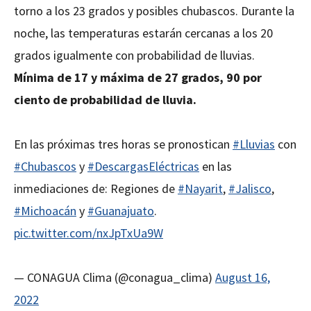
torno a los 23 grados y posibles chubascos. Durante la
noche, las temperaturas estarán cercanas a los 20
grados igualmente con probabilidad de lluvias.
Mínima de 17 y máxima de 27 grados, 90 por
ciento de probabilidad de lluvia.
En las próximas tres horas se pronostican
#Lluvias
con
#Chubascos
y
#DescargasEléctricas
en las
inmediaciones de: Regiones de
#Nayarit
,
#Jalisco
,
#Michoacán
y
#Guanajuato
.
pic.twitter.com/nxJpTxUa9W
— CONAGUA Clima (@conagua_clima)
August 16,
2022