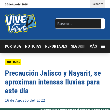
Reportes
10
de
Ago
del 2026
PORTADA
NOTICIAS
REPORTAJES
SEGURIDAD
MÁS
JALISCO
NOTICIAS
Precaución Jalisco y Nayarit, se
aproximan intensas lluvias para
este día
16 de
Agosto
del 2022