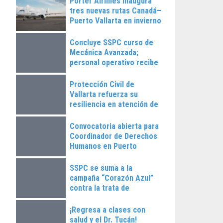
Porter Airlines inaugura
tres nuevas rutas Canadá–
Puerto Vallarta en invierno
2025
Concluye SSPC curso de
Mecánica Avanzada;
personal operativo recibe
constancias
Protección Civil de
Vallarta refuerza su
resiliencia en atención de
emergencias
Convocatoria abierta para
Coordinador de Derechos
Humanos en Puerto
Vallarta
SSPC se suma a la
campaña “Corazón Azul”
contra la trata de
personas
¡Regresa a clases con
salud y el Dr. Tucán!