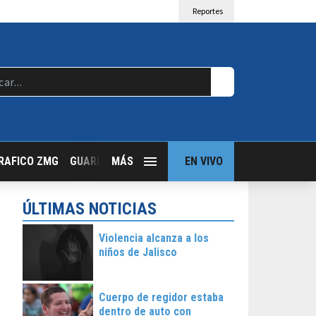
Reportes
RAFICO ZMG
GUARDIA NOCTURNA
MÁS
GUADALAJARA FOLLOW
EN VIVO
T
ÚLTIMAS NOTICIAS
Violencia alcanza a los
niños de Jalisco
Cuerpo de regidor estaba
dentro de auto con