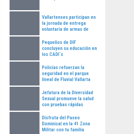
Vallartenses participan en
la jornada de entrega
voluntaria de armas de
fuego
Pequeños de DIF
concluyen su educación en
los CADI´s
Policías refuerzan la
seguridad en el parque
lineal de Fluvial Vallarta
Jefatura de la Diversidad
Sexual promueve la salud
con pruebas rápidas
Disfruta del Paseo
Dominical en la 41 Zona
Militar con tu familia