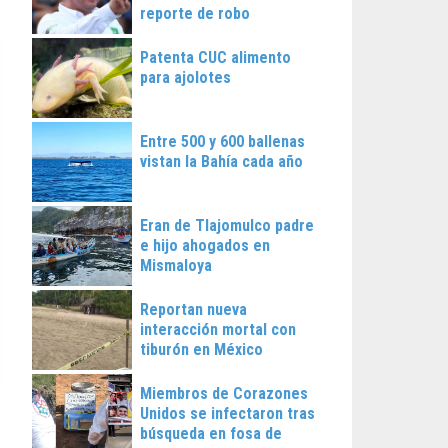
reporte de robo
Patenta CUC alimento
para ajolotes
Entre 500 y 600 ballenas
vistan la Bahía cada año
Eran de Tlajomulco padre
e hijo ahogados en
Mismaloya
Reportan nueva
interacción mortal con
tiburón en México
Miembros de Corazones
Unidos se infectaron tras
búsqueda en fosa de