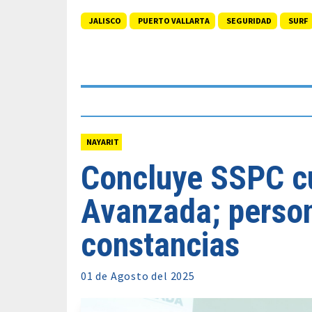
JALISCO
PUERTO VALLARTA
SEGURIDAD
SURF
NAYARIT
Concluye SSPC c
Avanzada; person
constancias
01 de
Agosto
del 2025