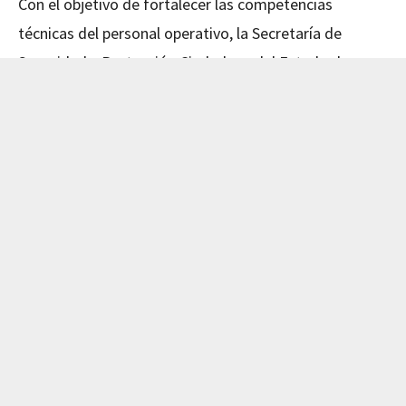
Con el objetivo de fortalecer las competencias
técnicas del personal operativo, la Secretaría de
Seguridad y Protección Ciudadana del Estado de
Nayarit concluyó este día el curso de Mecánica
Avanzada, impartido en coordinación con el Instituto
de Capacitación para el Trabajo del Estado de Nayarit
(ICATEN).
El evento fue encabezado por el Secretario de
Seguridad y Protección Ciudadana, Dr. Manases
Langarica Verdín, y la directora general del ICATEN,
Lic. Sofía Del Carmen Castañeda Jiménez, quienes
reconocieron el compromiso del personal por
actualizar sus conocimientos y mejorar su desempeño