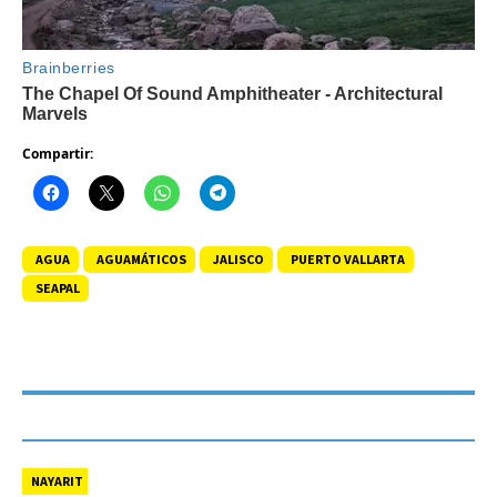
Compartir:
AGUA
AGUAMÁTICOS
JALISCO
PUERTO VALLARTA
SEAPAL
NAYARIT