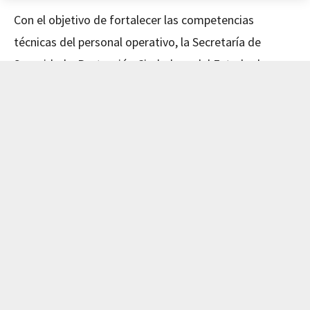
Con el objetivo de fortalecer las competencias
técnicas del personal operativo, la Secretaría de
Seguridad y Protección Ciudadana del Estado de
Nayarit concluyó este día el curso de Mecánica
Avanzada, impartido en coordinación con el Instituto
de Capacitación para el Trabajo del Estado de Nayarit
(ICATEN).
El evento fue encabezado por el Secretario de
Seguridad y Protección Ciudadana, Dr. Manases
Langarica Verdín, y la directora general del ICATEN,
Lic. Sofía Del Carmen Castañeda Jiménez, quienes
reconocieron el compromiso del personal por
actualizar sus conocimientos y mejorar su desempeño