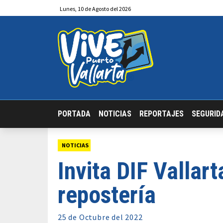
Lunes
,
10
de
Agosto
del 2026
PORTADA
NOTICIAS
REPORTAJES
SEGURID
NOTICIAS
Invita DIF Vallar
repostería
25 de
Octubre
del 2022