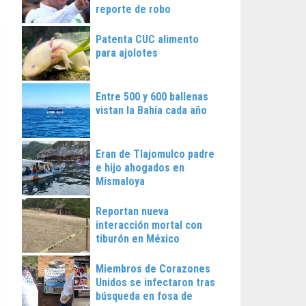
reporte de robo
Patenta CUC alimento
para ajolotes
Entre 500 y 600 ballenas
vistan la Bahía cada año
Eran de Tlajomulco padre
e hijo ahogados en
Mismaloya
Reportan nueva
interacción mortal con
tiburón en México
Miembros de Corazones
Unidos se infectaron tras
búsqueda en fosa de