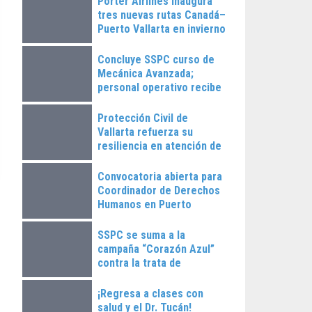
Porter Airlines inaugura
tres nuevas rutas Canadá–
Puerto Vallarta en invierno
2025
Concluye SSPC curso de
Mecánica Avanzada;
personal operativo recibe
constancias
Protección Civil de
Vallarta refuerza su
resiliencia en atención de
emergencias
Convocatoria abierta para
Coordinador de Derechos
Humanos en Puerto
Vallarta
SSPC se suma a la
campaña “Corazón Azul”
contra la trata de
personas
¡Regresa a clases con
salud y el Dr. Tucán!