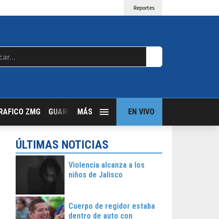
Reportes
RAFICO ZMG
GUARDIA NOCTURNA
MÁS
GUADALAJARA FOLLOW
EN VIVO
T
ÚLTIMAS NOTICIAS
Violencia alcanza a los
niños de Jalisco
Cuerpo de regidor estaba
dentro de auto con