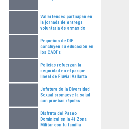
Vallartenses participan en
la jornada de entrega
voluntaria de armas de
fuego
Pequeños de DIF
concluyen su educación en
los CADI´s
Policías refuerzan la
seguridad en el parque
lineal de Fluvial Vallarta
Jefatura de la Diversidad
Sexual promueve la salud
con pruebas rápidas
Disfruta del Paseo
Dominical en la 41 Zona
Militar con tu familia