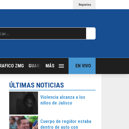
Reportes
RAFICO ZMG
GUARDIA NOCTURNA
MÁS
GUADALAJARA FOLLOW
EN VIVO
T
ÚLTIMAS NOTICIAS
Violencia alcanza a los
niños de Jalisco
Cuerpo de regidor estaba
dentro de auto con