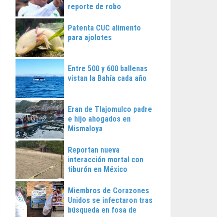
reporte de robo
Patenta CUC alimento
para ajolotes
Entre 500 y 600 ballenas
vistan la Bahía cada año
Eran de Tlajomulco padre
e hijo ahogados en
Mismaloya
Reportan nueva
interacción mortal con
tiburón en México
Miembros de Corazones
Unidos se infectaron tras
búsqueda en fosa de