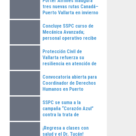
Porter Airlines inaugura
tres nuevas rutas Canadá–
Puerto Vallarta en invierno
2025
Concluye SSPC curso de
Mecánica Avanzada;
personal operativo recibe
constancias
Protección Civil de
Vallarta refuerza su
resiliencia en atención de
emergencias
Convocatoria abierta para
Coordinador de Derechos
Humanos en Puerto
Vallarta
SSPC se suma a la
campaña “Corazón Azul”
contra la trata de
personas
¡Regresa a clases con
salud y el Dr. Tucán!