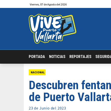
Viernes
,
07
de
Agosto
del 2026
PORTADA
NOTICIAS
REPORTAJES
SEGURID
NACIONAL
Descubren fenta
de Puerto Vallart
23 de
Junio
del 2023