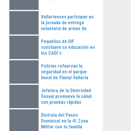
Vallartenses participan en
la jornada de entrega
voluntaria de armas de
fuego
Pequeños de DIF
concluyen su educación en
los CADI´s
Policías refuerzan la
seguridad en el parque
lineal de Fluvial Vallarta
Jefatura de la Diversidad
Sexual promueve la salud
con pruebas rápidas
Disfruta del Paseo
Dominical en la 41 Zona
Militar con tu familia