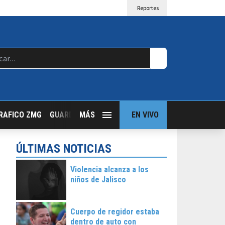
Reportes
RAFICO ZMG
GUARDIA NOCTURNA
MÁS
GUADALAJARA FOLLOW
EN VIVO
T
ÚLTIMAS NOTICIAS
Violencia alcanza a los
niños de Jalisco
Cuerpo de regidor estaba
dentro de auto con