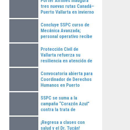
Porter Airlines inaugura
tres nuevas rutas Canadá–
Puerto Vallarta en invierno
2025
Concluye SSPC curso de
Mecánica Avanzada;
personal operativo recibe
constancias
Protección Civil de
Vallarta refuerza su
resiliencia en atención de
emergencias
Convocatoria abierta para
Coordinador de Derechos
Humanos en Puerto
Vallarta
SSPC se suma a la
campaña “Corazón Azul”
contra la trata de
personas
¡Regresa a clases con
salud y el Dr. Tucán!