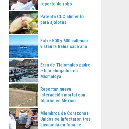
reporte de robo
Patenta CUC alimento
para ajolotes
Entre 500 y 600 ballenas
vistan la Bahía cada año
Eran de Tlajomulco padre
e hijo ahogados en
Mismaloya
Reportan nueva
interacción mortal con
tiburón en México
Miembros de Corazones
Unidos se infectaron tras
búsqueda en fosa de