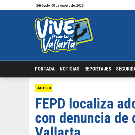
S�bado
,
08
de
Agosto
del 2026
PORTADA
NOTICIAS
REPORTAJES
SEGURID
JALISCO
FEPD localiza ad
con denuncia de 
Vallarta