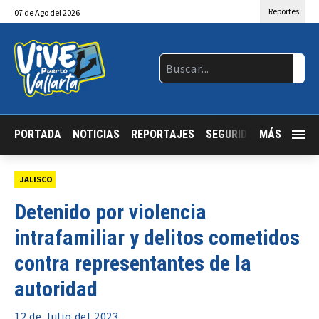
Reportes
07
de
Ago
del 2026
PORTADA
NOTICIAS
REPORTAJES
SEGURIDAD
MÁS
JALISCO
JALISCO
Detenido por violencia
intrafamiliar y delitos cometidos
contra representantes de la
autoridad
12 de
Julio
del 2023