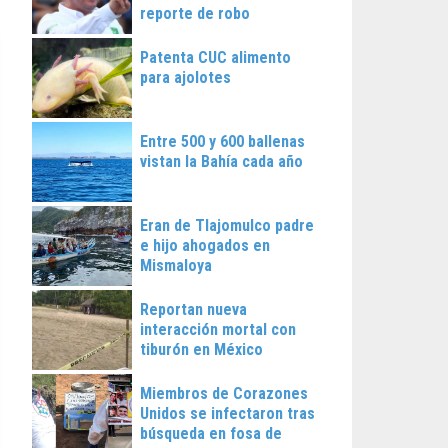
reporte de robo
Patenta CUC alimento
para ajolotes
Entre 500 y 600 ballenas
vistan la Bahía cada año
Eran de Tlajomulco padre
e hijo ahogados en
Mismaloya
Reportan nueva
interacción mortal con
tiburón en México
Miembros de Corazones
Unidos se infectaron tras
búsqueda en fosa de