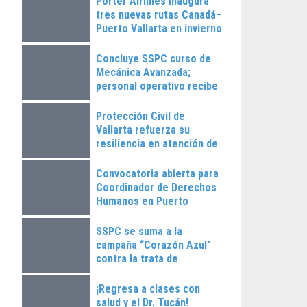
Porter Airlines inaugura
tres nuevas rutas Canadá–
Puerto Vallarta en invierno
2025
Concluye SSPC curso de
Mecánica Avanzada;
personal operativo recibe
constancias
Protección Civil de
Vallarta refuerza su
resiliencia en atención de
emergencias
Convocatoria abierta para
Coordinador de Derechos
Humanos en Puerto
Vallarta
SSPC se suma a la
campaña “Corazón Azul”
contra la trata de
personas
¡Regresa a clases con
salud y el Dr. Tucán!