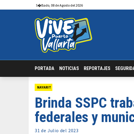
S�bado
,
08
de
Agosto
del 2026
PORTADA
NOTICIAS
REPORTAJES
SEGURID
NAYARIT
Brinda SSPC trab
federales y muni
31 de
Julio
del 2023