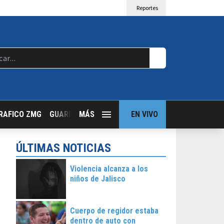
Reportes
RAFICO ZMG
GUARDIA NOCTURNA
MÁS
GUADALAJARA FOLLOW
EN VIVO
T
ÚLTIMAS NOTICIAS
Violencia alcanza a los
niños de Jalisco
Cuerpo de regidor estaba
dentro de auto con