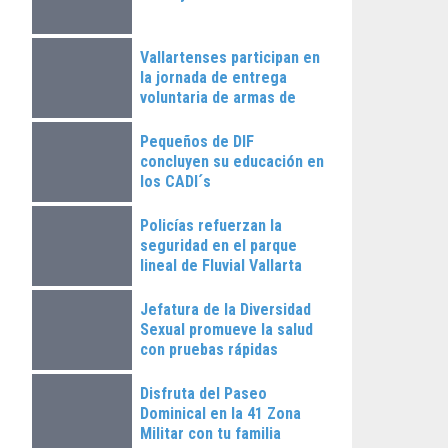
Vallartenses participan en
la jornada de entrega
voluntaria de armas de
fuego
Pequeños de DIF
concluyen su educación en
los CADI´s
Policías refuerzan la
seguridad en el parque
lineal de Fluvial Vallarta
Jefatura de la Diversidad
Sexual promueve la salud
con pruebas rápidas
Disfruta del Paseo
Dominical en la 41 Zona
Militar con tu familia