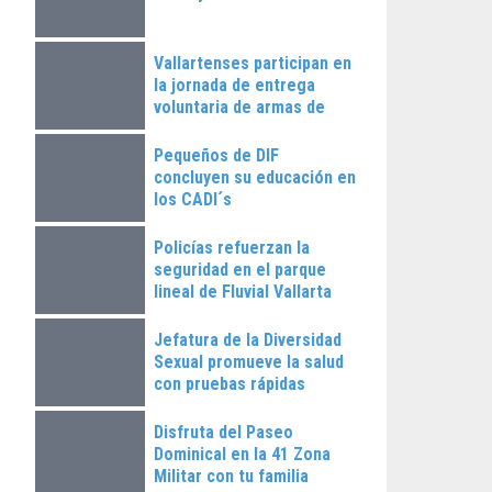
Vallartenses participan en
la jornada de entrega
voluntaria de armas de
fuego
Pequeños de DIF
concluyen su educación en
los CADI´s
Policías refuerzan la
seguridad en el parque
lineal de Fluvial Vallarta
Jefatura de la Diversidad
Sexual promueve la salud
con pruebas rápidas
Disfruta del Paseo
Dominical en la 41 Zona
Militar con tu familia