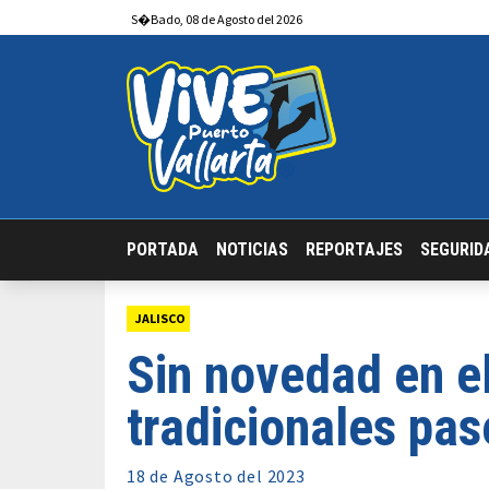
S�bado
,
08
de
Agosto
del 2026
PORTADA
NOTICIAS
REPORTAJES
SEGURID
JALISCO
Sin novedad en el
tradicionales pa
18 de
Agosto
del 2023