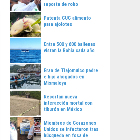
reporte de robo
Patenta CUC alimento
para ajolotes
Entre 500 y 600 ballenas
vistan la Bahía cada año
Eran de Tlajomulco padre
e hijo ahogados en
Mismaloya
Reportan nueva
interacción mortal con
tiburón en México
Miembros de Corazones
Unidos se infectaron tras
búsqueda en fosa de