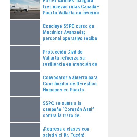
Porter Airlines inaugura
tres nuevas rutas Canadá–
Puerto Vallarta en invierno
2025
Concluye SSPC curso de
Mecánica Avanzada;
personal operativo recibe
constancias
Protección Civil de
Vallarta refuerza su
resiliencia en atención de
emergencias
Convocatoria abierta para
Coordinador de Derechos
Humanos en Puerto
Vallarta
SSPC se suma a la
campaña “Corazón Azul”
contra la trata de
personas
¡Regresa a clases con
salud y el Dr. Tucán!