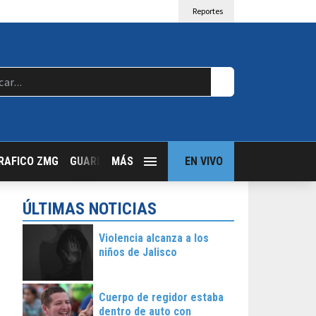
Reportes
RAFICO ZMG
GUARDIA NOCTURNA
MÁS
GUADALAJARA FOLLOW
EN VIVO
T
ÚLTIMAS NOTICIAS
Violencia alcanza a los
niños de Jalisco
Cuerpo de regidor estaba
dentro de auto con