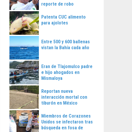
reporte de robo
Patenta CUC alimento
para ajolotes
Entre 500 y 600 ballenas
vistan la Bahía cada año
Eran de Tlajomulco padre
e hijo ahogados en
Mismaloya
Reportan nueva
interacción mortal con
tiburón en México
Miembros de Corazones
Unidos se infectaron tras
búsqueda en fosa de