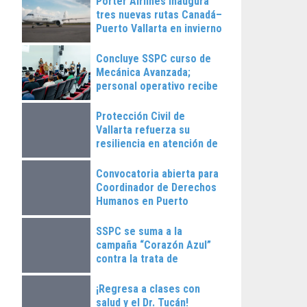
Porter Airlines inaugura
tres nuevas rutas Canadá–
Puerto Vallarta en invierno
2025
Concluye SSPC curso de
Mecánica Avanzada;
personal operativo recibe
constancias
Protección Civil de
Vallarta refuerza su
resiliencia en atención de
emergencias
Convocatoria abierta para
Coordinador de Derechos
Humanos en Puerto
Vallarta
SSPC se suma a la
campaña “Corazón Azul”
contra la trata de
personas
¡Regresa a clases con
salud y el Dr. Tucán!