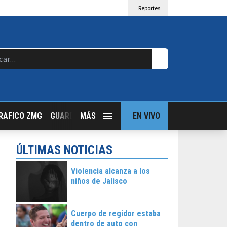
Reportes
RAFICO ZMG
GUARDIA NOCTURNA
MÁS
GUADALAJARA FOLLOW
EN VIVO
T
ÚLTIMAS NOTICIAS
Violencia alcanza a los
niños de Jalisco
Cuerpo de regidor estaba
dentro de auto con