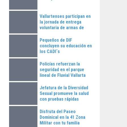
Vallartenses participan en
la jornada de entrega
voluntaria de armas de
fuego
Pequeños de DIF
concluyen su educación en
los CADI´s
Policías refuerzan la
seguridad en el parque
lineal de Fluvial Vallarta
Jefatura de la Diversidad
Sexual promueve la salud
con pruebas rápidas
Disfruta del Paseo
Dominical en la 41 Zona
Militar con tu familia