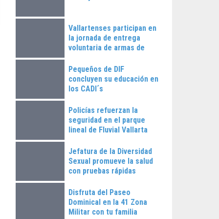
Vallartenses participan en
la jornada de entrega
voluntaria de armas de
fuego
Pequeños de DIF
concluyen su educación en
los CADI´s
Policías refuerzan la
seguridad en el parque
lineal de Fluvial Vallarta
Jefatura de la Diversidad
Sexual promueve la salud
con pruebas rápidas
Disfruta del Paseo
Dominical en la 41 Zona
Militar con tu familia