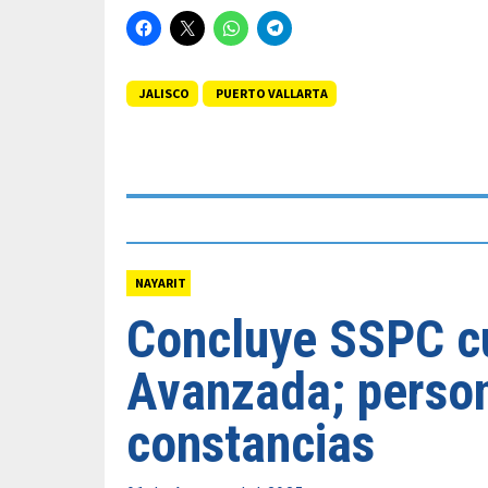
JALISCO
PUERTO VALLARTA
NAYARIT
Concluye SSPC c
Avanzada; person
constancias