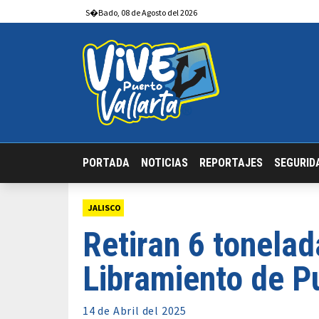
S�bado
,
08
de
Agosto
del 2026
PORTADA
NOTICIAS
REPORTAJES
SEGURID
JALISCO
Retiran 6 tonelad
Libramiento de Pu
14 de
Abril
del 2025