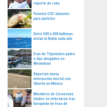
reporte de robo
Patenta CUC alimento
para ajolotes
Entre 500 y 600 ballenas
vistan la Bahía cada año
Eran de Tlajomulco padre
e hijo ahogados en
Mismaloya
Reportan nueva
interacción mortal con
tiburón en México
Miembros de Corazones
Unidos se infectaron tras
búsqueda en fosa de