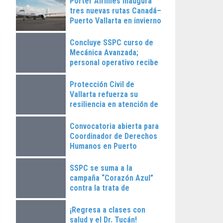
Porter Airlines inaugura
tres nuevas rutas Canadá–
Puerto Vallarta en invierno
2025
Concluye SSPC curso de
Mecánica Avanzada;
personal operativo recibe
constancias
Protección Civil de
Vallarta refuerza su
resiliencia en atención de
emergencias
Convocatoria abierta para
Coordinador de Derechos
Humanos en Puerto
Vallarta
SSPC se suma a la
campaña “Corazón Azul”
contra la trata de
personas
¡Regresa a clases con
salud y el Dr. Tucán!