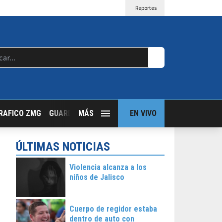
Reportes
RAFICO ZMG
GUARDIA NOCTURNA
MÁS
GUADALAJARA FOLLOW
EN VIVO
T
ÚLTIMAS NOTICIAS
Violencia alcanza a los
niños de Jalisco
Cuerpo de regidor estaba
dentro de auto con