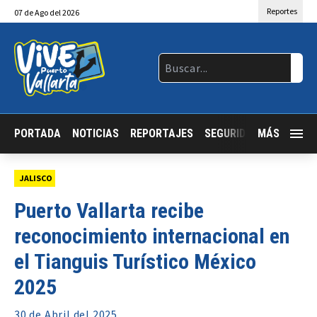
Reportes
07
de
Ago
del 2026
PORTADA
NOTICIAS
REPORTAJES
SEGURIDAD
MÁS
JALISCO
JALISCO
Puerto Vallarta recibe
reconocimiento internacional en
el Tianguis Turístico México
2025
30 de
Abril
del 2025