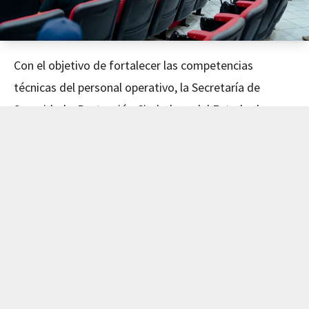
Con el objetivo de fortalecer las competencias
técnicas del personal operativo, la Secretaría de
Seguridad y Protección Ciudadana del Estado de
Nayarit concluyó este día el curso de Mecánica
Avanzada, impartido en coordinación con el Instituto
de Capacitación para el Trabajo del Estado de Nayarit
(ICATEN).
El evento fue encabezado por el Secretario de
Seguridad y Protección Ciudadana, Dr. Manases
Langarica Verdín, y la directora general del ICATEN,
Lic. Sofía Del Carmen Castañeda Jiménez, quienes