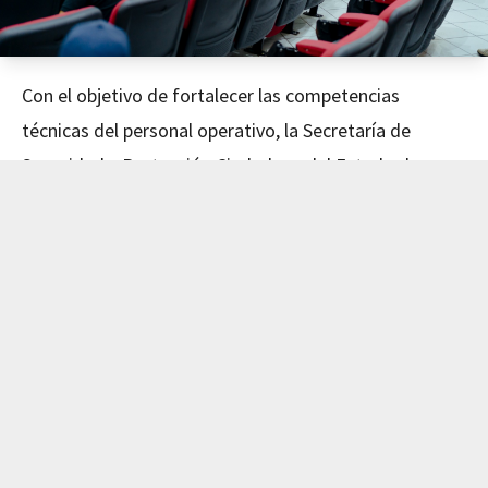
Con el objetivo de fortalecer las competencias
técnicas del personal operativo, la Secretaría de
Seguridad y Protección Ciudadana del Estado de
Nayarit concluyó este día el curso de Mecánica
Avanzada, impartido en coordinación con el Instituto
de Capacitación para el Trabajo del Estado de Nayarit
(ICATEN).
El evento fue encabezado por el Secretario de
Seguridad y Protección Ciudadana, Dr. Manases
Langarica Verdín, y la directora general del ICATEN,
Lic. Sofía Del Carmen Castañeda Jiménez, quienes